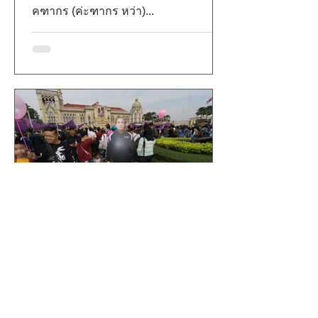
คฑากร (ค่ะฑากร หว่า)...
Underdogs.
Jul 23, 2018
1 min read
UDNA : ประยุทธ์ -อย่ากลัว
รัฐบาลนี้ผูกขาดอำนาจ