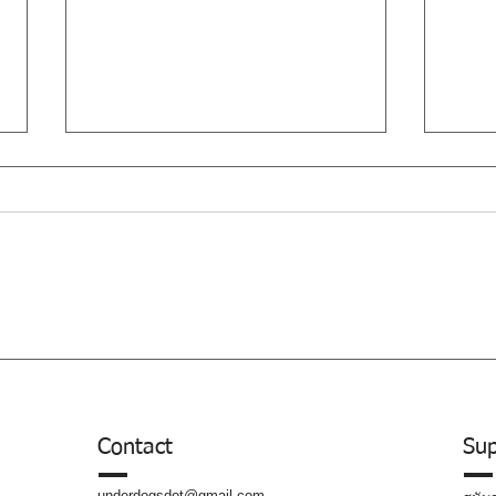
DTS :
Read : เหตุผลที่อเมริกาหนุน
ทักษิณ
Contact
Sup
underdogsdot@gmail.com