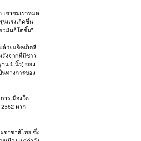
งกา เขาชมเราหมด
ุนแรงเกิดขึ้น
ยวมันก็โตขึ้น” 
ับด้วยแจ็คเก็ตสี
ลังจากที่มีชาว
าน 1 นิ้ว) ของ
เป็นทางการของ 
รคการเมืองใด
์ 2562 หาก 
ะชาชาติไทย ซึ่ง
ารเมือง แต่กำลัง