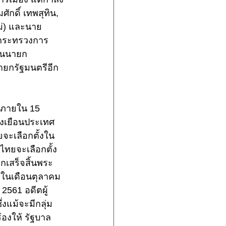
ักดิ์ เทพสุทิน, 
หม่) และนาย
รกระทรวงการ
ป็นนายก
นายกรัฐมนตรีอีก
งภายใน 15 
งเยือนประเทศ
ยจะเลือกตั้งใน
ไทยจะเลือกตั้ง
กเสร็จสิ้นพระ
ฯในเดือนตุลาคม 
2561 อดีตผู้
งแม้จะมีกลุ่ม
องให้ รัฐบาล