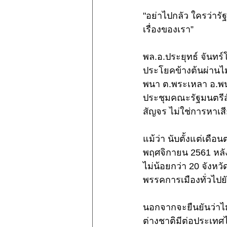
"อย่าไปกลัว ใครว่ารั
เรื่องของเรา”  
พล.อ.ประยุทธ์ จันท
ประโยคข้างต้นผ่านไ
พนา ต.พระเหลา อ.พน
ประชุมคณะรัฐมนตรีสั
สัญจร ไม่ใช่การหาเสีย
แม้ว่า นับตั้งแต่เดื
พฤศจิกายน 2561 หลัง
ไม่น้อยกว่า 20 จังหว
พรรคการเมืองทั่วไปยั
นอกจากจะยืนยันว่าไม่ผ
ต่างชาติมีต่อประเทศ