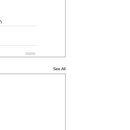
า
See All