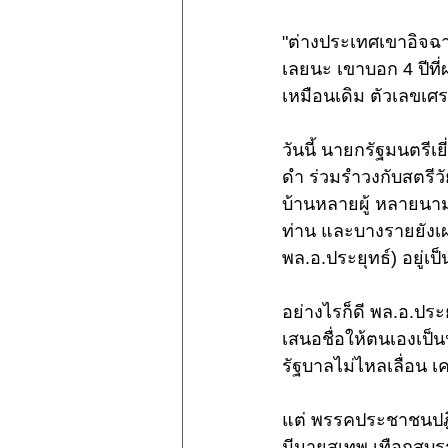
"ต่างประเทศเขาอิจฉา
เลยนะ เขาบอก 4 ปีที่
เหมือนเดิม ตัวเลขเศรษ
วันนี้ นายกรัฐมนตรีเย
ดำ ร่วมรำวงกับสตรีว
บ้านหลายผู้ หลายนามม
ท่าน และบางรายยังเผ
พล.อ.ประยุทธ์) อยู่เป
อย่างไรก็ดี พล.อ.ประ
เสนอชื่อให้ตนเองเป็น
รัฐบาลไม่ไหลเลื่อน เค
แต่ พรรคประชาชนปฎิร
มีนายสุเทพ เทือกสุบร