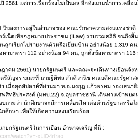
ปี 2561 แต่การเรียกร้องไม่เป็นผล อีกทั้งแกนนำการเคลื่อน
4 ปีของการอยู่ในอำนาจของ คณะรักษาความสงบแห่งชาติ
์เน็ตเพื่อกฎหมายประชาชน (iLaw) รวบรวมสถิติ จนถึงสิ้
ถูกเรียกไปรายงานตัวหรือเยี่ยมบ้าน อย่างน้อย 1,319 คน, 
งข้อหามาตรา 112 อย่างน้อย 94 คน, ถูกตั้งข้อหามาตรา 116
กรกฎาคม 2561) นายกรัฐมนตรี และคณะจะเดินทางเยือนจังห
ตรีสัญจร ขณะที่ นายฐิติพล ภักดีวานิช คณบดีคณะรัฐศาสต
ว่า เมื่อสุดสัปดาห์ที่ผ่านมา พ.อ.มงกุฎ แก้วพรหม รองเสน
รพสิทธิประสงค์ (มทบ.22) จ.อุบลราชธานี เดินทางเข้าพบต
บถามว่า นักศึกษาจะมีการเคลื่อนไหวต่อต้านรัฐบาลหรือไม่ 
กศึกษา เพื่อให้เกิดความสงบเรียบร้อย
ายกรัฐมนตรีในการเยือน อำนาจเจริญ ที่นี่ : 
.com/watch?v=-xLID4rfrag