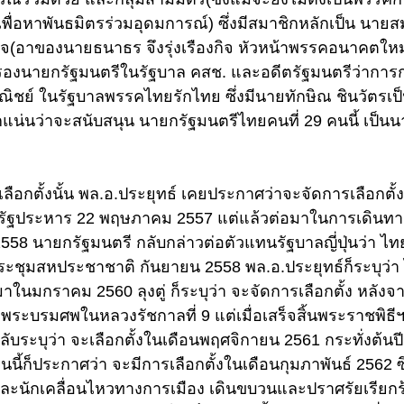
พื่อหาพันธมิตรร่วมอุดมการณ์) ซึ่งมีสมาชิกหลักเป็น นายสมศ
องกิจ(อาของนายธนาธร จึงรุ่งเรืองกิจ หัวหน้าพรรคอนาคตใ
ษ์(รองนายกรัฐมนตรีในรัฐบาล คสช. และอดีตรัฐมนตรีว่ากา
ิชย์ ในรัฐบาลพรรคไทยรักไทย ซึ่งมีนายทักษิณ ชินวัตรเ
ักแน่นว่าจะสนับสนุน นายกรัฐมนตรีไทยคนที่ 29 คนนี้ เป็น
ือกตั้งนั้น พล.อ.ประยุทธ์ เคยประกาศว่าจะจัดการเลือกตั้
รัฐประหาร 22 พฤษภาคม 2557 แต่แล้วต่อมาในการเดินทา
ธ์ 2558 นายกรัฐมนตรี กลับกล่าวต่อตัวแทนรัฐบาลญี่ปุ่นว่า ไท
ประชุมสหประชาชาติ กันยายน 2558 พล.อ.ประยุทธ์ก็ระบุว่า 
ในมกราคม 2560 ลุงตู่ ก็ระบุว่า จะจัดการเลือกตั้ง หลังจา
พระบรมศพในหลวงรัชกาลที่ 9 แต่เมื่อเสร็จสิ้นพระราชพิธี
บระบุว่า จะเลือกตั้งในเดือนพฤศจิกายน 2561 กระทั่งต้นปี 
้ก็ประกาศว่า จะมีการเลือกตั้งในเดือนกุมภาพันธ์ 2562 ซึ่
ะนักเคลื่อนไหวทางการเมือง เดินขบวนและปราศรัยเรียกร้