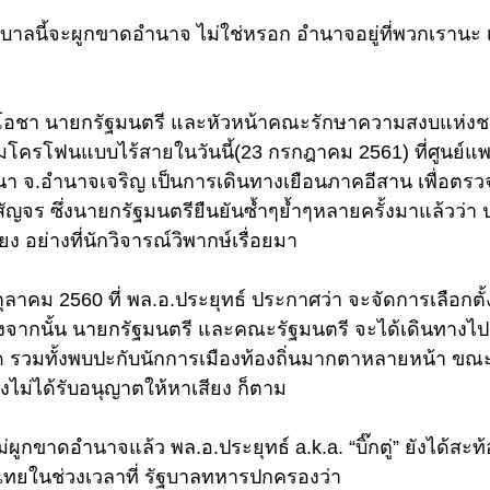
ฐบาลนี้จะผูกขาดอำนาจ ไม่ใช่หรอก อำนาจอยู่ที่พวกเรานะ เ
ร์โอชา นายกรัฐมนตรี และหัวหน้าคณะรักษาความสงบแห่งชา
มโครโฟนแบบไร้สายในวันนี้(23 กรกฎาคม 2561) ที่ศูนย์
า จ.อำนาจเจริญ เป็นการเดินทางเยือนภาคอีสาน เพื่อตร
ญจร ซึ่งนายกรัฐมนตรียืนยันซ้ำๆย้ำๆหลายครั้งมาแล้วว่า 
ง อย่างที่นักวิจารณ์วิพากษ์เรื่อยมา 
อนตุลาคม 2560 ที่ พล.อ.ประยุทธ์ ประกาศว่า จะจัดการเลือกตั
จากนั้น นายกรัฐมนตรี และคณะรัฐมนตรี จะได้เดินทางไปย
ัด รวมทั้งพบปะกับนักการเมืองท้องถิ่นมากตาหลายหน้า ขณะท
งไม่ได้รับอนุญาตให้หาเสียง ก็ตาม
ูกขาดอำนาจแล้ว พล.อ.ประยุทธ์ a.k.a. “บิ๊กตู่” ยังได้สะท้อ
ไทยในช่วงเวลาที่ รัฐบาลทหารปกครองว่า