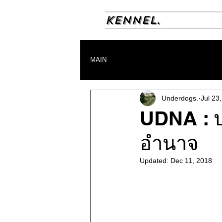
KENNEL.
MAIN
Underdogs.
Jul 23
UDNA : ปร
อำนาจ
Updated:
Dec 11, 2018