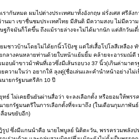
เรากันหมด ผมไปต่างประเทศมาทั้งอังกฤษ ฝรั่งเศส ศรีลั
ผ่านมา เขาชื่นชมประเทศไทย มีสันติ มีความสงบ ไม่มีความร
ฐกิจมันก็โตขึ้น ถึงแม้รายล่างจะไม่ได้มากนัก แต่สักวันเดี๋
ี่ยมชาวบ้านโดยไม่ได้ยกนิ้วโป้งชู แต่ใส่เสื้อโปโลสีเหลือง ท
ัยกลางคนหลายท่านด้วยใบหน้าแย้มยิ้ม คล้ายจะอารมณ์ดี ห
อบผ้าขาวม้าพันที่เอวซึ่งมีเส้นรอบวง 37 นิ้ว(เกินค่ามาตรฐ
ยความในว่า อยากให้ ลุงตู่(ชื่อเล่นและคำนำหน้าอย่างไม่
็นนายกรัฐมนตรีสัก 10 ปี
ยุทธ์ ไม่เคยยืนยันผ่านสื่อว่า จะลงเลือกตั้ง หรือยอมให้พร
นายกรัฐมนตรีในการเลือกตั้งที่จะมาถึง (ในเดือนกุมภาพันธ
ลื่อนขยับอีก) 
ูป ซึ่งมีแกนนำคือ นายไพบูลย์ นิติตะวัน, พรรครวมพลังปร
รณร่วมด้วย และกลุ่มสามมิตร(ซึ่งแม้จะยังไม่ตั้งเป็นพรรคก