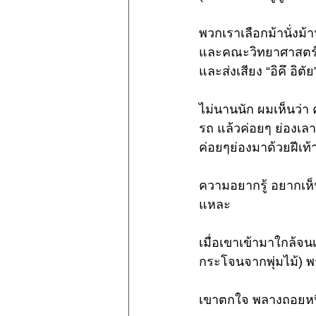
พวกเราเลือกม้านั่งม้าห
และคณะวิทยาศาสตร์ (ค
และส่งเสียง “อิคึ อิตัย
ไม่นานนัก ผมเห็นว่า ค
รถ แล้วค่อยๆ ย่องเลาะ
ค่อยๆย่องมาด้วยฝีเท
ความอยากรู้ อยากเห
แหละ
เมื่อเขาเข้ามาใกล้จ
กระโจนจากพุ่มไม้) พร
เขาตกใจ พลางถอยหนี สี