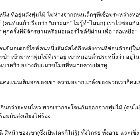
นึ่ง ที่อยู่หลังพุ่มไม้ ไม่ห่างจากถนนเล็กๆที่เชื่อมระหว่างหอ
นทับแก้วเรียกว่า “เกาะนก” ไม่รู้ทำไมนก) เราไปซ่อนกันอยู่
” ทุกครั้งที่มีจักรยานหรือมอเตอร์ไซค์ขี่ผ่าน เพื่อ “ล่อเหยื่อ”
นขี่มอเตอร์ไซค์คนหนึ่งสัมผัสได้ถึงพลังงานที่ซ่อนตัวอยู่ใน
ป่า เข้ามาหาพุ่มไม้ที่เราอยู่ เขาหมอบต่ำประหนึ่งว่า อยู่ใ
้าเบาหวิว อย่างกับแมวขโมยที่หมายคาบปลาทู 
็นคงแน่นเต็มอกของเขา ความอยากแกล้งของพวกเราก็คงเย
นเกินกว่าจะทนไหว พวกเรากระโจนกันออกจากพุ่มไม้ (คนไม่
้อมกับส่งเสียงโห่ร้อง
หน้าของเขา(ซึ่งเป็นใครก็ไม่รู้) ทั้งโกรธ ทั้งอาย และเซ็ง