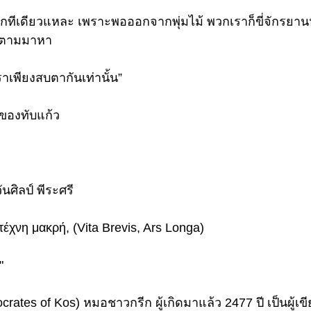
ีเดียวแหละ เพราะพอออกจากพุ่มไม้ พวกเราก็ขี่จักรยานห
ค์ตามมาหา 
ราเพียงสบตากันเท่านั้น”
ำของทับแก้ว
ันศิลป์ พีระศรี
τέχνη μακρή, (Vita Brevis, Ars Longa)
" 
rates of Kos) หมอชาวกรีก ผู้เกิดมาแล้ว 2477 ปี เป็นผู้เขี