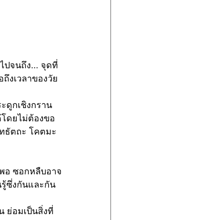
จนถึง... จุดที่
่อถึงเวลาของวัย
ระดูกเชิงกราน
้โดยไม่ต้องขอ
สิทธัตถะ โคตมะ 
ียงพอ ซอกหลืบอาจ
้ซึ่งกันและกัน
ย่อมเป็นสิ่งที่