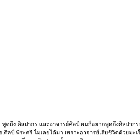
ึง พูดถึง ศิลปากร และอาจารย์ศิลป์ ผมก็อยากพูดถึงศิลปากร
่ อ.ศิลป์ พีระศรี ไม่เคยได้มา เพราะอาจารย์เสียชีวิตด้วยมะเร็