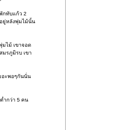
พักทับแก้ว 2 
หลังพุ่มไม้นั้น 
พุ่มไม้ เขาจอด
นสมรภูมิรบ เขา
อะพอๆกันนั่น
ต่ำกว่า 5 คน
 