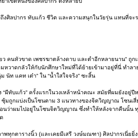
ิทยาเขตหนึ่งของศิลปากร ตั้งหลายปี 
ึกถึงศิลปากร ทับแก้ว ชีวิต และความสนุกในวัยรุ่น แทนที่จะ
ขียว คนหัวขาด เพชรฆาตล้างดาบ และตำอีกหลายนาน” ถูกเล่าจ
าดกลัวให้กับนักศึกษาใหม่ที่ได้ย้ายเข้ามาอยู่ที่นี่ ทำลาย
ม นัท แคท เต๋า” ใน “น้ำใสใจจริง” ซะสิ้น
 “ผีทับแก้ว” ครั้งแรกในวงเหล้าหน้าคณะ สมัยที่ผมยังอยู่ปีหนึ
ด” 3 ซุ้มถูกแบ่งเป็นโซนตาม 3 แนวทางของจิตวิญญาณ โซนเสี
่นอนว่าผมไปอยู่ในโซนจิตวิญญาณ ซึ่งทำให้หลังจากคืนนั้น
ด 
าพทุกตารางนิ้ว (และเคยมีเสรี วงษ์มณฑา) ศิลปากรเนี่ยยิ่งก