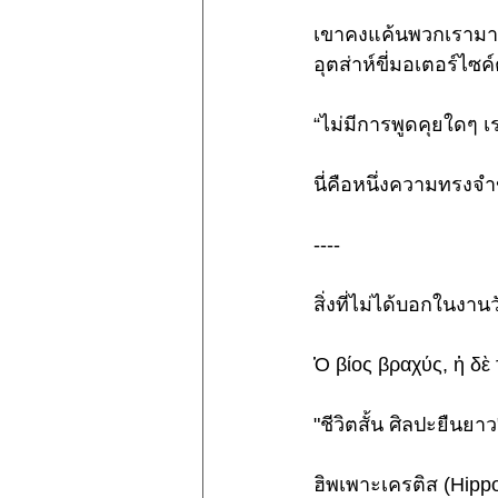
เขาคงแค้นพวกเรามากท
อุตส่าห์ขี่มอเตอร์ไซ
“ไม่มีการพูดคุยใดๆ เ
นี่คือหนึ่งความทรงจ
----
สิ่งที่ไม่ได้บอกในงานว
Ὁ βίος βραχύς, ἡ δὲ 
"ชีวิตสั้น ศิลปะยืนยาว
ฮิพเพาะเครติส (Hippoc