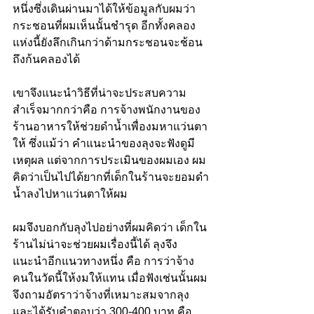
หนึ่งซึ่งเดินผ่านมาได้ให้ข้อมูลกับผมว่า 
กระชอนที่ผมเห็นนั้นชำรุด อีกทั้งคลอง
แห่งนี้ยังลึกเกินกว่าด้ามกระชอนจะช้อน
ถึงก้นคลองได้
เขาจึงแนะนำวิธีที่น่าจะประสบความ
สำเร็จมากกว่าคือ การจ้างพนักงานของ
ร้านอาหารให้ช่วยดำน้ำเพื่องมหาแว่นตา
ให้ ซึ่งแม้ว่า คำแนะนำของลุงจะฟังดูมี
เหตุผล แต่จากการประเมินของผมเอง ผม
คิดว่าเป็นไปได้ยากที่เด็กในร้านจะยอมดำ
น้ำลงไปหาแว่นตาให้ผม
ผมจึงบอกกับลุงไปอย่างที่ผมคิดว่า เด็กใน
ร้านไม่น่าจะช่วยผมเรื่องนี้ได้ ลุงจึง
แนะนำอีกแนวทางหนึ่ง คือ การว่าจ้าง
คนในวัดนี้ให้งมให้แทน เมื่อฟังเช่นนั้นผม
จึงถามอัตราว่าจ้างที่เหมาะสมจากลุง 
และได้รับคำตอบว่า 300-400 บาท คือ