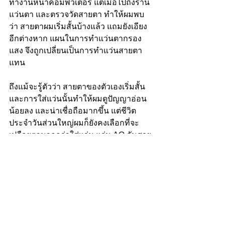
ทำงานหน้าคอมพิวเตอร์ แต่เมื่อไปถึงร้าน
แว่นตา และตรวจวัดสายตา ทำให้ผมพบ
ว่า สายตาผมเริ่มสั้นบ้างแล้ว แถมยังเอียง
อีกต่างหาก แผนในการทำแว่นตากรอง
แสง จึงถูกเปลี่ยนเป็นการทำแว่นสายตา
แทน
ถึงแม้จะรู้ตัวว่า สายตาของตัวเองเริ่มสั้น 
และการใส่แว่นนั้นทำให้ผมดูปัญญาอ่อน
น้อยลง และน่าเชื่อถือมากขึ้น แต่ชีวิต
ประจำวันส่วนใหญ่ผมก็ยังคงเลือกที่จะ
เปลือยตามากกว่าใส่แว่น แว่น AO อันสวย
นี้จึง ถูกหยิบใช้เฉพาะเวลาที่ผมขับรถตอน
กลางคืนเพื่อเพิ่มความปลอดภัย กับบางวัน
ที่ได้ออกไปทำอะไรซึ่งจำเป็นต้องใช้ความ
น่าเชี่อถือเท่านั้น
และในหลายๆครั้งที่ผมใส่แว่นตาอันนี้ออก
ไป มักมีคนถามว่า ซื้อมาจากไหน ? เมื่อ