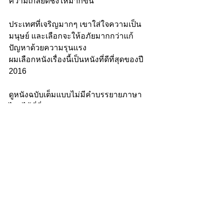
ความเกลียดชังให้มากขึ้น”
ประเทศที่เจริญมากๆ เขาใส่ใจความเป็น
มนุษย์ และเลือกจะให้อภัยมากกว่าแก้
ปัญหาด้วยความรุนแรง
ผมเลือกหนังเรื่องนี้เป็นหนังที่ดีที่สุดของปี 
2016
ดูหนังฉบับเต็มแบบไม่มีคำบรรยายภาษา
ไทยได้ที่นี่ 
https://www.youtube.com/watch?
v=MUiuqWjaM7s
 หรือซื้อแผ่นแท้มีซับ
ไทยได้ที่ Documentary Club
Read : ข้อเขียนชวนอ่านฆ่าเวลา เยียวยา
การนอนไม่หลับ 
รูปและภาพ: Gengo Serkinov. ชื่อรัสเซีย 
กินเบียร์ต่างน้ำ นักข่าวบ้ากาม ตามข่าว
ไม่ทัน