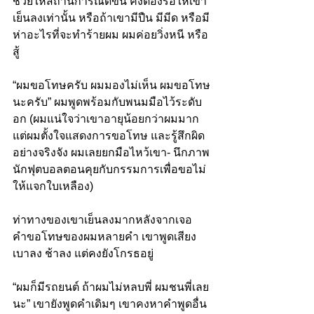
ช่วยให้สถานการณ์ดีขึ้น คงต้องรอให้เขา
เย็นลงเท่านั้น หรือถ้าเขามีปืน มีมีด หรือมี
ห่าอะไรที่จะทำร้ายผม ผมค่อยวิ่งหนี หรือ
สู้
“ผมขอโทษครับ ผมมองไม่เห็น ผมขอโทษ
นะครับ” ผมพูดพร้อมกับพนมมือไว้ระดับ
อก (ผมแน่ใจว่าเขาอายุน้อยกว่าผมมาก 
แต่ผมตั้งใจแสดงการขอโทษ และรู้สึกผิด
อย่างจริงจัง ผมเลยยกมือไหว้เขา- นึกภาพ
นักฟุตบอลตอนคุยกับกรรมการเพื่อขอไม่
ให้แจกใบเหลือง)
ท่าทางของเขาเย็นลงมากหลังจากเจอ
คำขอโทษของผมหลายคำ เขาพูดเสียง
เบาลง ช้าลง แต่คงยังโกรธอยู่
“ผมก็มีรถยนต์ ถ้าผมไม่หลบพี่ ผมชนพี่เลย
นะ” เขายังพูดคำเดิมๆ เขาคงหาคำพูดอื่น